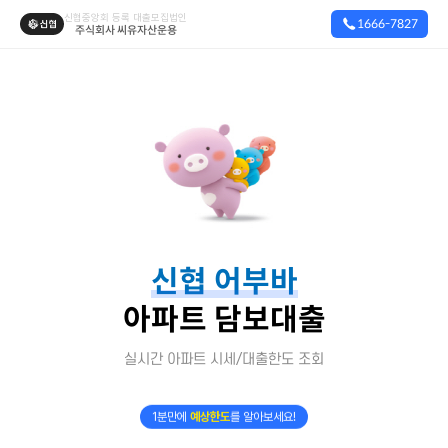
신협중앙회 등록 대출모집법인
1666-7827
주식회사 씨유자산운용
신협 어부바
아파트
담보대출
실시간
아파트
시세/대출한도 조회
1분만에
예상한도
를 알아보세요!