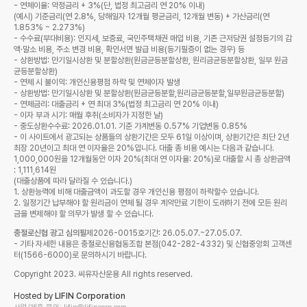
- 연체이율: 약정금리 + 3%(단, 법정 최고금리 연 20% 이내)
(예시) 기준금리(연 2.8%, 당해일자 12개월 평균금리, 12개월 변동) + 가산금리(연
1.853% ~ 2.273%)
- 수수료(부대비용): 인지세, 보증료, 국민주택채권 매입 비용, 기존 근저당권 설정등기의 감
액·말소 비용, 주소 변경 비용, 확인서면 발급 비용(등기필증이 없는 경우) 등
- 상환방법: 만기일시상환 및 분할상환(원금균등분할상환, 원리금균등분할상환, 일부 원금
균등분할상환)
- 연체 시 불이익: 개인신용평점 하락 및 연체이자 발생
- 상환방법: 만기일시상환 및 분할상환(원금균등분할,원리금균등분할,일부원금균등분할)
- 연체금리: 대출금리 + 연 최대 3%(법정 최고금리 연 20% 이내)
- 이자 부과 시기: 매월 후취(소비자가 지정한 날)
- 중도상환수수료: 2026.01.01. 기준 가계변동 0.57% 기업변동 0.85%
- 이 사이트에서 광고되는 상품들의 상환기간은 모두 61일 이상이며, 상환기간은 최단 2년
최장 20년이고 최대 연 이자율은 20%입니다. 대출 총 비용 예시는 다음과 같습니다.
1,000,000원을 12개월동안 이자 20%(최대 연 이자율: 20%)로 대출할 시 총 상환금액
: 1,111,614원
(대출상품에 따라 달라질 수 있습니다.)
1. 상환능력에 비해 대출금액이 과도할 경우 개인신용 평점이 하락할수 있습니다.
2. 일정기간 납부해야 할 원리금이 연체 될 경우 계약만료 기한이 도래하기 전에 모든 원리
금을 변제해야 할 의무가 발생 할 수 있습니다.
충절로신협 광고 심의필
제2026-0015호
기간: 26.05.07.~27.05.07.
- 기타 자세한 내용은 충절로신용협동조합 본점(042-282-4332) 및 신협중앙회 고객센
터(1566-6000)로 문의하시기 바랍니다.
Copyright 2023. 씨유자산운용 All rights reserved.
Hosted by
LIFIN Corporation