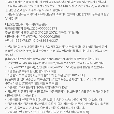
- 금융소비자는 계약을 체결하기 전에 금융상품설명서 및 약관 등을 읽어보시기 바랍니다.
- 주식회사 씨유자산운용은 충절로신용협동조합의 대출 모집 업무만 수행하며, 금융상품 체
결 권한은 없고 별도의 수수료를 요구하지 않습니다.
- 서은주 상담사는 주식회사 씨유자산운용에 소속되어 있으며, 신협중앙회에 등록된 대출상
담 사입니다.
대출모집법인
주식회사 씨유자산운용
전국은행연합회 등록번호
20-000000273
주소
대전광역시 중구 보문로 310 2층 207호(선화동, 대제빌딩)
대출상담사
서은주 (등록번호: 10-00010256)
연락처: 1666-7827 | 010-8363-6337
- 신협중앙회 소속 대출모집인은 신용협동조합과 위탁계약을 체결하고 신협중앙회에 공식
등록된 대출상담사로서, 불법 수수료 요구 등 불법 영업행위를 하지 않으며 정도영업을 준수
합니다.
(대출모집인 포털사이트 www.loanconsultant.or.kr에서 등록번호로 확인가능)
- 분쟁 발생 시 금융감독원(국번 없이 1332, www.fss.or.kr), 한국소비자원(국번 없이
1372, www.kca.go.kr), 신협 홈페이지(www.cu.co.kr)를 통해 상담할 수 있습니다.
- 대출상품명: 보통대출, 신협꿈모아모기지론
- 대출한도: 외부 감정평가금액과 실거래가 중 적은 금액의 80% 이내
(선순위채권, 임차보증금 및 최우선변제 소액임차보증금을 차감하며, LTV 80%, DSR
40% 적용 및 DSR 예외 한도 적용 여부 확인)
- 대출기간: 가계대출(최대 30년) 기업대출(최대 10년)
- 담보물건의 종류에 따라 대출 조건이 차등 적용되며, 담보물 및 신용도 등이 부적합한 경우
대출이 제한될 수 있습니다.
- 대출 취급이 부적정한 경우(연체금 보유, 신용점수 낮음) 대출이 제한될 수 있습니다.
- 금융소비자는 금융소비자보호법 제19조 제1항에 따라 해당 상품에 대한 설명을 받을 권리
가 있으며, 설명을 듣고 내용을 충분히 이해한 후 거래하시기 바랍니다.
- 대출금리: 연 4.6% ~ 연 8.0%(신용도 및 거래 조건에 따라 차등 적용)