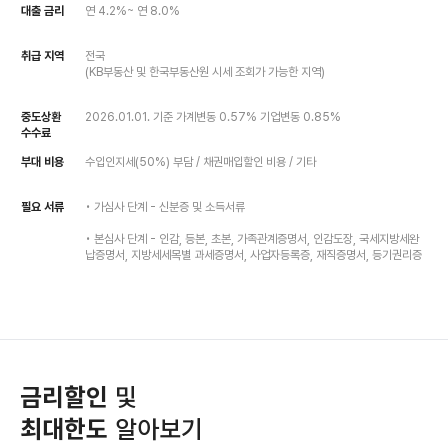
대출 금리
연 4.2%~ 연 8.0%
취급 지역
전국
(KB부동산 및 한국부동산원 시세 조회가 가능한 지역)
중도상환
2026.01.01. 기준 가계변동 0.57% 기업변동 0.85%
수수료
부대 비용
수입인지세(50%) 부담 / 채권매입할인 비용 / 기타
필요 서류
• 가심사 단계 - 신분증 및 소득서류
• 본심사 단계 - 인감, 등본, 초본, 가족관계증명서, 인감도장, 국세지방세완
납증명서, 지방세세목별 과세증명서, 사업자등록증, 재직증명서, 등기권리증
금리할인
및
최대한도
알아보기