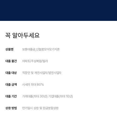
꼭 알아두세요
상품명
보통대출금,신협꿈모아모기지론
대출 물건
아파트/주상복합/빌라
대출 대상
직장인 및 개인사업자/법인사업자
대출 금액
시세의 최대 80%
대출 기간
가계대출(최대 30년) 기업대출(최대 10년)
상환 방법
만기일시 상환 및 원금분할상환